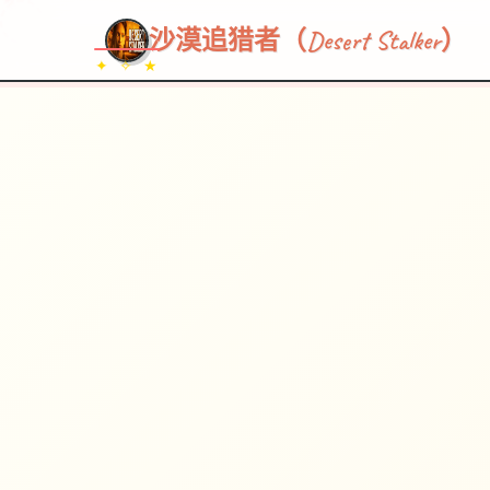
~~~
★
♡
✦
✧
♥
~
→
↗
沙漠追猎者（Desert Stalker）
✦ ✧ ★