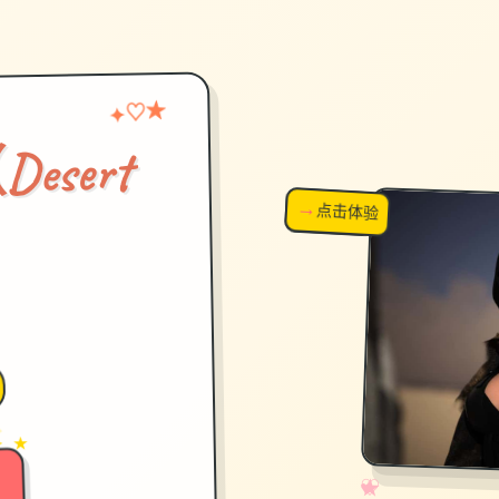
♡
★
✦
sert
→
↗
点击体验
超棒！
）
→
✦ ★
✧
♡
★
♥